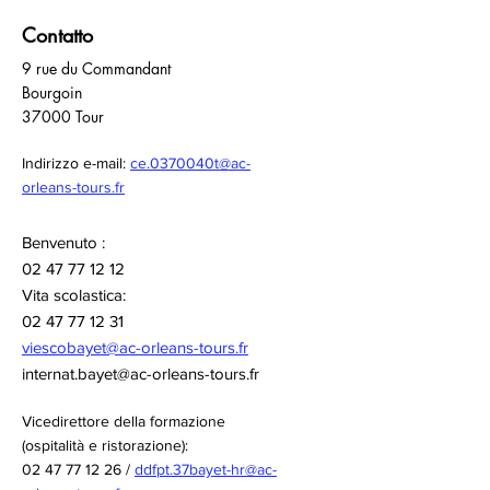
Contatto
9 rue du Commandant
Bourgoin
37000 Tour
Indirizzo e-mail:
ce.0370040t@ac-
orleans-tours.fr
Benvenuto :
02 47 77 12 12
Vita scolastica:
02 47 77 12 31
viescobayet@ac-orleans-tours.fr
internat.bayet@ac-orleans-tours.fr
Vicedirettore della formazione
(ospitalità e ristorazione):
02 47 77 12 26
/
ddfpt.37bayet-hr@ac-