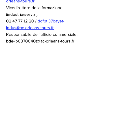
orleans-tours.fr
Vicedirettore della formazione
(industria/servizi):
02 47 77 12 20
/
ddfpt.37bayet-
indus@ac-orleans-tours.fr
Responsabile dell'ufficio commerciale:
bde-lp0370040t@ac-orleans-tours.fr
02 47 77 12 08
Link rapidi
Accademia di Orléans-Tours
Informativa sui cookie
Avviso legale
Ricarica la carta self-service