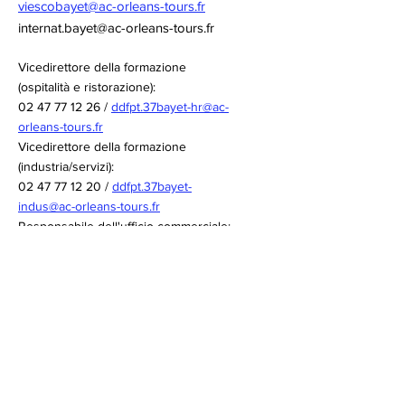
viescobayet@ac-orleans-tours.fr
internat.bayet@ac-orleans-tours.fr
Vicedirettore della formazione
(ospitalità e ristorazione):
02 47 77 12 26
/
ddfpt.37bayet-hr@ac-
orleans-tours.fr
Vicedirettore della formazione
(industria/servizi):
02 47 77 12 20
/
ddfpt.37bayet-
indus@ac-orleans-tours.fr
Responsabile dell'ufficio commerciale:
bde-lp0370040t@ac-orleans-tours.fr
02 47 77 12 08
Link rapidi
Accademia di Orléans-Tours