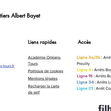
2027
iers Albert Bayet
40 a
Liens rapides
Accès
Erasm
l’étr
Ligne 3a/3b
Académie Orléans-
: Arrê
Tours
Preuilly
-tours.fr
Ligne 4
: Arrêts Bo
Politique de cookies
Ligne 15
: Arrêts Bo
Mentions légales
Ligne 34
: Arrêts L
Recharger la carte
Ligne C1
: Arrêt Co
de self