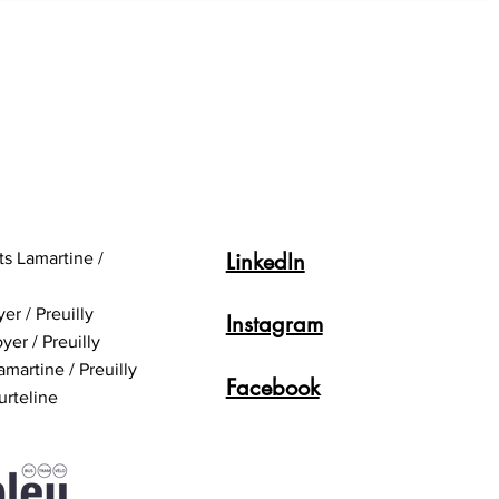
ns du bac pro et mobilité
us+ : faire son stage à
anger
LinkedIn
ts Lamartine /
yer / Preuilly
Instagram
yer / Preuilly
amartine / Preuilly
Facebook
urteline