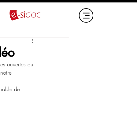
déo
tes ouvertes du 
notre 
rnable de 