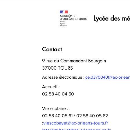
MARDI 1er et MERCREDI 2
Lycée des mét
SEPTEMBRE 2026 · La rentrée est
échelonnée sur deux journées : -
Mardi 1er septembre élèves entrants
(3PM, 2ndes, 1ère année de CAP)
- Mercredi 2 sept
Contact
9 rue du Commandant Bourgoin
37000 TOURS
Adresse électronique :
ce.0370040t@ac-orleans
Accueil :
02 58 40 04 50
Vie scolaire :
02 58 40 05 61 / 02 58 40 05 62
:
viescobayet@ac-orleans-tours.fr