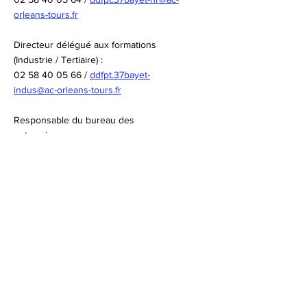
orleans-tours.fr
Directeur délégué aux formations
(Industrie / Tertiaire) :
02 58 40 05 66
/
ddfpt.37bayet-
indus@ac-orleans-tours.fr
Responsable du bureau des
entreprises :
bde-lp0370040t@ac-orleans-tours.fr
02 58 40 05 68
Liens rapides
Académie Orléans-Tours
Politique de cookies
Mentions légales