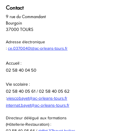
Contact
9 rue du Commandant
Bourgoin
37000 TOURS
Adresse électronique
:
ce.0370040t@ac-orleans-tours.fr
Accueil :
02 58 40 04 50
Vie scolaire :
02 58 40 05 61
/
02 58 40 05 62
:
viescobayet@ac-orleans-tours.fr
internat.bayet@ac-orleans-tours.fr
Directeur délégué aux formations
(Hôtellerie-Restauration) :
02 58 40 05 64
/
ddfpt.37bayet-hr@ac-