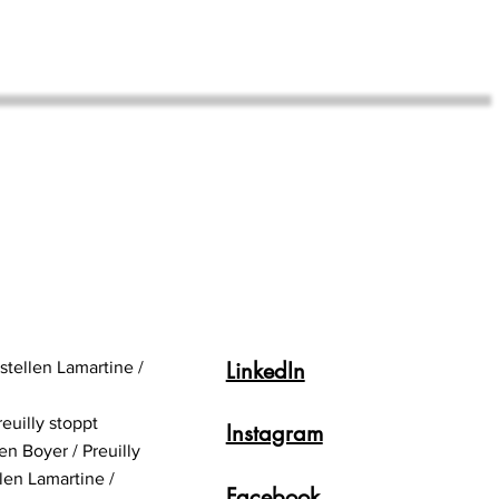
LinkedIn
stellen Lamartine /
reuilly stoppt
Instagram
en Boyer / Preuilly
llen Lamartine /
Facebook