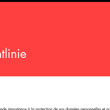
tlinie
rande importance à la protection de vos données personnelles et a