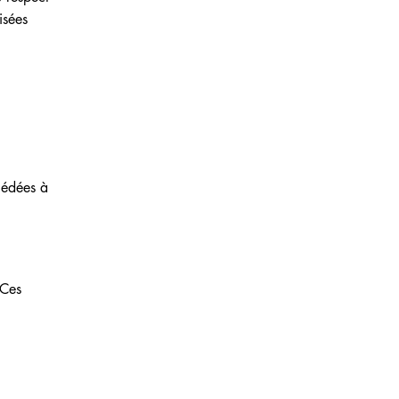
isées
cédées à
 Ces