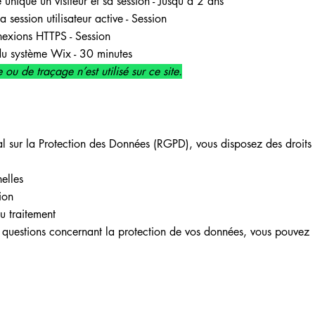
e unique un visiteur et sa session - Jusqu'à 2 ans
a session utilisateur active - Session
nnexions HTTPS - Session
 du système Wix - 30 minutes
ou de traçage n’est utilisé sur ce site.
sur la Protection des Données (RGPD), vous disposez des droits 
elles
ion
u traitement
s questions concernant la protection de vos données, vous pouvez