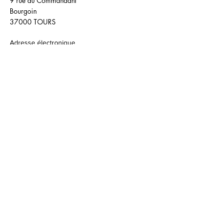
9 rue du Commandant
Bourgoin
37000 TOURS
Adresse électronique
:
ce.0370040t@ac-orleans-tours.fr
Accueil :
02 58 40 04 50
Vie scolaire :
02 58 40 05 61
/
02 58 40 05 62
:
viescobayet@ac-orleans-tours.fr
internat.bayet@ac-orleans-tours.fr
Directeur délégué aux formations
(Hôtellerie-Restauration) :
02 58 40 05 64
/
ddfpt.37bayet-hr@ac-
orleans-tours.fr