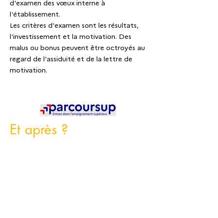
d'examen des vœux interne à
l'établissement.
Les critères d'examen sont les résultats,
l'investissement et la motivation. Des
malus ou bonus peuvent être octroyés au
regard de l'assiduité et de la lettre de
motivation.
Et après ?
Pour l'option A :
opérateur(rice)
prépresse, maquettiste, infographiste
etc.
Pour l'option B :
conducteur(rice) de
machines offset, sérigraphe, imprimeur
etc.