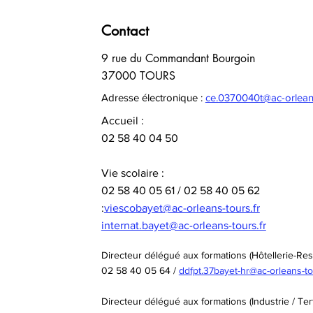
(3PM, 2ndes, 1ère année de CAP)
- Mercredi 2 sept
Contact
9 rue du Commandant Bourgoin
37000 TOURS
Adresse électronique :
ce.0370040t@ac-orleans
Accueil :
02 58 40 04 50
Vie scolaire :
02 58 40 05 61 / 02 58 40 05 62
:
viescobayet@ac-orleans-tours.fr
internat.bayet@ac-orleans-tours.fr
Directeur délégué aux formations (Hôtellerie-Rest
02 58 40 05 64 /
ddfpt.37bayet-hr@ac-orleans-to
Directeur délégué aux formations (Industrie / Terti