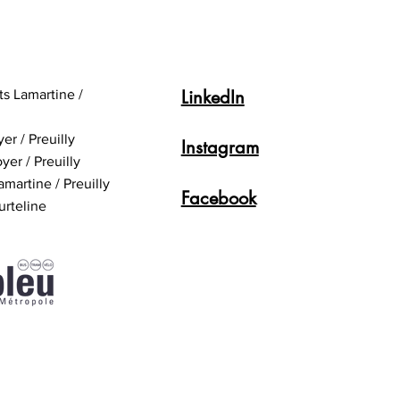
 Vie Scolaire : 02 58 40 05
02 58 40 05 62 Secrétariat
s : 02 58 40 04 55
dance
LinkedIn
ts Lamartine /
yer / Preuilly
Instagram
yer / Preuilly
amartine / Preuilly
Facebook
urteline