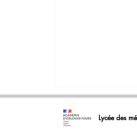
Informations de rentrée
MARDI 1er et MERCREDI 2
Lycée des mét
SEPTEMBRE 2026 · La rentrée est
échelonnée sur deux journées : -
Mardi 1er septembre élèves entrants