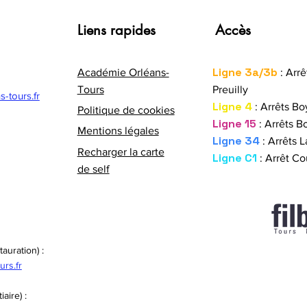
lycée
61 / 
40 ans du bac pro et mobilité
Liens rapides
Accès
élève
Erasmus+ : faire son stage à
Inten
l’étranger
Ligne 3a/3b
Académie Orléans-
: Arrê
Tours
Preuilly
-tours.fr
Ligne 4
: Arrêts Bo
Politique de cookies
Ligne 15
: Arrêts Bo
Mentions légales
Ligne 34
: Arrêts L
Recharger la carte
Ligne C1
: Arrêt Co
de self
auration) :
urs.fr
aire) :