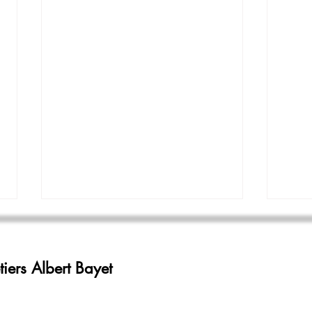
SIGN
numé
l'éta
iers Albert Bayet
A part
n'util
Nouve