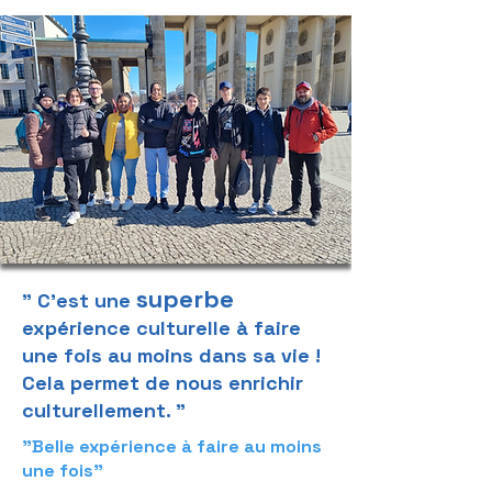
superbe
" C'est une
expérience culturelle à faire
une fois au moins dans sa vie !
Cela permet de nous enrichir
culturellement. "
"Belle expérience à faire au moins
une fois"