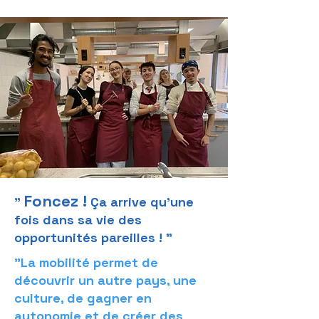
Foncez !
"
Ça arrive qu'une
fois dans sa vie des
opportunités pareilles ! "
"La mobilité permet de
découvrir un autre pays, une
culture, de gagner en
autonomie et de créer des