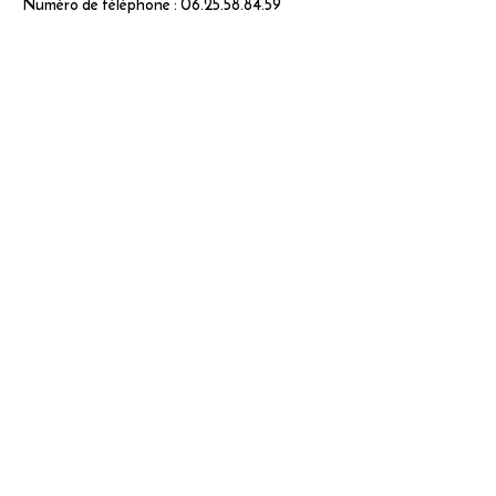
Numéro de téléphone :
06.25.58.84.59
Partenaires