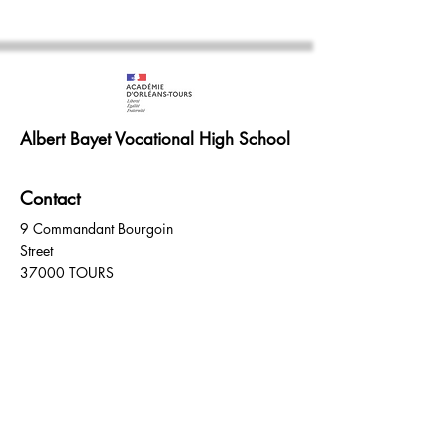
Albert Bayet Vocational High School
Contact
9 Commandant Bourgoin
Street
37000 TOURS
Email address:
ce.0370040t@ac-
orleans-tours.fr
Welcome :
02 47 77 12 12
School life: