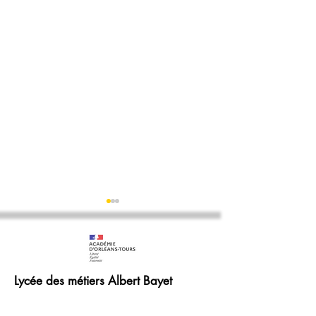
Calendriers alternance
2026-2027
Lycée des métiers Albert Bayet
40 ans du bac pr