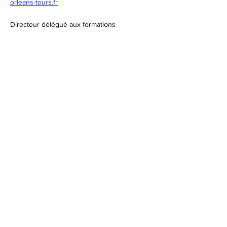
orleans-tours.fr
Directeur délégué aux formations
(Industrie / Tertiaire) :
02 58 40 05 66
/
ddfpt.37bayet-
indus@ac-orleans-tours.fr
Responsable du bureau des
entreprises :
bde-lp0370040t@ac-orleans-tours.fr
02 58 40 05 68
Liens rapides
Académie Orléans-Tours
Politique de cookies
Mentions légales