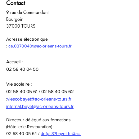
Contact
mobilité Erasmus+
9 rue du Commandant
son stage à l’étr
Bourgoin
37000 TOURS
Adresse électronique
:
ce.0370040t@ac-orleans-tours.fr
Accueil :
02 58 40 04 50
Vie scolaire :
02 58 40 05 61
/
02 58 40 05 62
:
viescobayet@ac-orleans-tours.fr
internat.bayet@ac-orleans-tours.fr
Directeur délégué aux formations
(Hôtellerie-Restauration) :
02 58 40 05 64
/
ddfpt.37bayet-hr@ac-