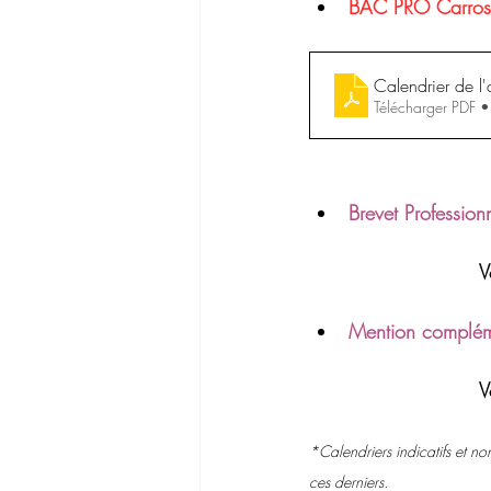
BAC PRO Carrossi
Calendrier de l
Télécharger PDF 
Brevet Profession
V
Mention compléme
V
*Calendriers indicatifs et no
ces derniers.