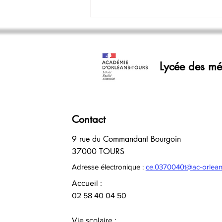
Informations de rentrée
MARDI 1er et MERCREDI 2
Lycée des mét
SEPTEMBRE 2026 · La rentrée est
échelonnée sur deux journées : -
Mardi 1er septembre élèves entrants
(3PM, 2ndes, 1ère année de CAP)
- Mercredi 2 sept
Contact
9 rue du Commandant Bourgoin
37000 TOURS
Adresse électronique :
ce.0370040t@ac-orleans
Accueil :
02 58 40 04 50
Vie scolaire :