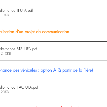
alternance TI UFA
.pdf
• 19KB
alisation d'un projet de communication
'alternance BTSI UFA
.pdf
• 210KB
nce des véhicules : option A (à partir de la 1ère)
'alternance 1AC UFA
.pdf
• 20KB