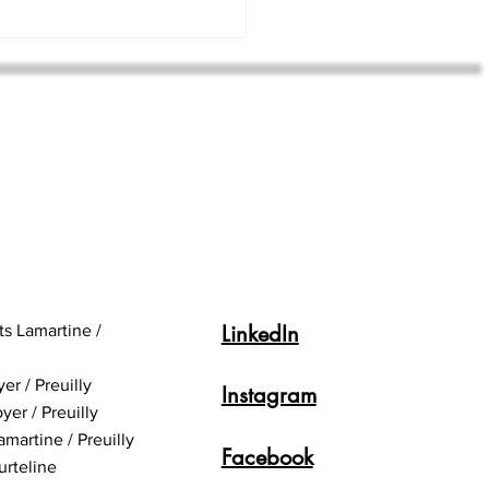
ns du bac pro et mobilité
us+ : faire son stage à
anger
LinkedIn
ts Lamartine /
yer / Preuilly
Instagram
yer / Preuilly
amartine / Preuilly
Facebook
urteline