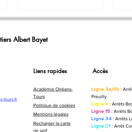
Calendriers alternance 2026-
2027
iers Albert Bayet
40 a
Liens rapides
Accès
Erasm
l’étr
Ligne 3a/3b
Académie Orléans-
: Arrê
Tours
Preuilly
-tours.fr
Ligne 4
: Arrêts Bo
Politique de cookies
Ligne 15
: Arrêts Bo
Mentions légales
Ligne 34
: Arrêts L
Recharger la carte
Ligne C1
: Arrêt Co
de self