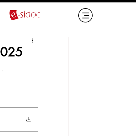
-2025
 :